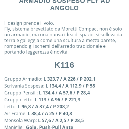
ARMADIO SOSPESO FLY AD
ANGOLO
Il design prende il volo.
Fly, sistema brevettato da Moretti Compact non è solo
un armadio, ma una nuova idea di spazio: si solleva da
terra e galleggia come una scultura a mezza parete,
rompendo gli schemi dell’arredo tradizionale e
portando leggerezza è novità.
K116
Gruppo Armadio:
L 323,7 / A 226 / P 202,1
Scrivania Sospesa:
L 134,4 / A 112,9 / P 58
Gruppo Pensili:
L 134,4 / A 57,6 / P 28,4
Gruppo letto:
L 113 / A 96 / P 221,3
Letto:
L 96,8 / A 37,4 / P 208,2
Air Frame:
L 38,4 / A 25 / P 40,8
Mensola Warp:
L 57,6 / A 2,5 / P 28,5
Maniglie:
Gola, Push-Pull Ante