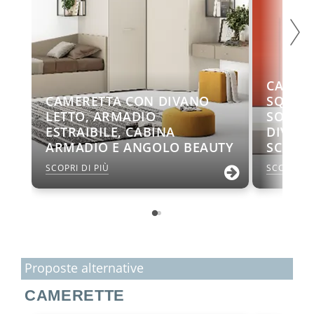
CAMER
CAMERETTA CON DIVANO
SQUAR
LETTO, ARMADIO
SOSPES
ESTRAIBILE, CABINA
DIVANO
ARMADIO E ANGOLO BEAUTY
SCRIVA
SCOPRI DI PIÙ
SCOPRI DI
Proposte alternative
CAMERETTE