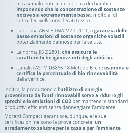
occasionalmente, con la bocca dei bambini,
imponendo che la concentrazione di sostanze
nocive sia estremamente bassa
, molto al di
sotto dei livelli considerati tossici.
La norma ANSI BIFMA M7.1:2011, a
garanzia delle
basse emissioni di sostanze organiche volatili
potenzialmente dannose per la salute.
La norma JIS Z 2801,
che assicura le
caratteristiche igienizzanti degli additivi.
L’analisi ASTM D6866-18 Metodo B, che
esamina e
certifica la percentuale di bio-rinnovabilità
della vernice.
Inoltre, la produzione e
l'utilizzo di energia
proveniente da fonti rinnovabili serve a ridurre gli
sprechi e le emissioni di CO2
per mantenere standard
produttivi efficienti senza danneggiare l'ambiente.
Moretti Compact garantisce, dunque, e le sue
certificazioni ne sono la prova concreta,
un
arredamento salubre per la casa e per l’ambiente
.