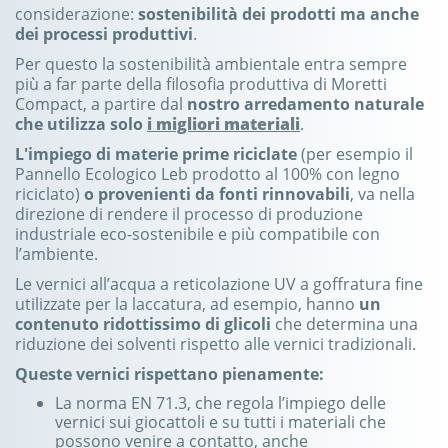
considerazione:
sostenibilità dei prodotti ma anche
dei processi produttivi
.
Per questo la sostenibilità ambientale entra sempre
più a far parte della filosofia produttiva di Moretti
Compact, a partire dal
nostro arredamento naturale
che utilizza solo
i migliori materiali
.
L'impiego di materie prime riciclate
(per esempio il
Pannello Ecologico Leb prodotto al 100% con legno
riciclato)
o provenienti da fonti rinnovabili
, va nella
direzione di rendere il processo di produzione
industriale eco-sostenibile e più compatibile con
l’ambiente.
Le vernici all’acqua a reticolazione UV a goffratura fine
utilizzate per la laccatura, ad esempio, hanno
un
contenuto ridottissimo di glicoli
che determina una
riduzione dei solventi rispetto alle vernici tradizionali.
Queste vernici rispettano pienamente:
La norma EN 71.3, che regola l’impiego delle
vernici sui giocattoli e su tutti i materiali che
possono venire a contatto, anche