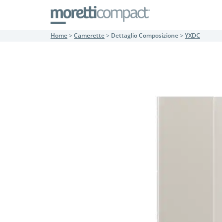
Home
>
Camerette
>
Dettaglio Composizione
>
YXDC