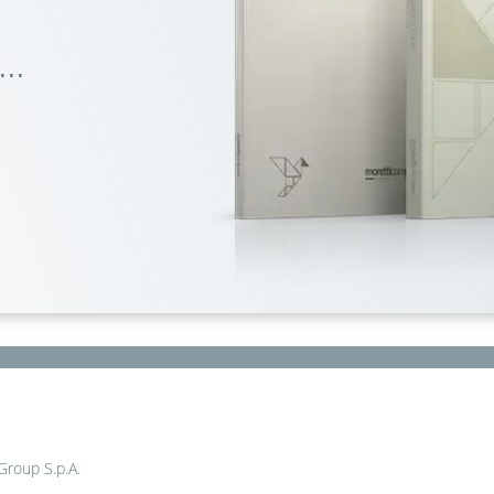
..
 Group S.p.A.